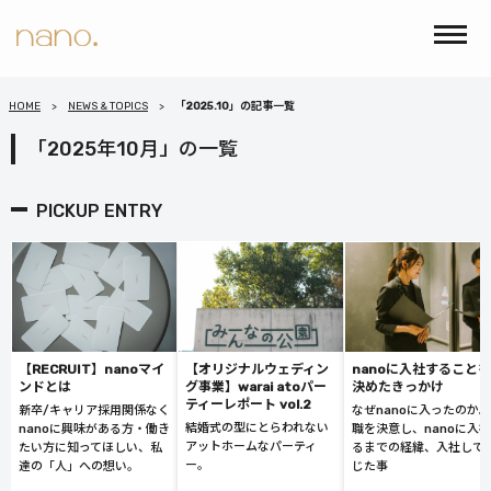
HOME
NEWS & TOPICS
「2025.10」の記事一覧
「2025年10月」の一覧
PICKUP ENTRY
【RECRUIT】nanoマイ
【オリジナルウェディン
nanoに入社することを
ンドとは
グ事業】warai atoパー
決めたきっかけ
ティーレポート vol.2
新卒/キャリア採用関係なく
なぜnanoに入ったのか
結婚式の型にとらわれない
nanoに興味がある方・働き
職を決意し、nanoに入
アットホームなパーティ
たい方に知ってほしい、私
るまでの経緯、入社して
ー。
達の「人」への想い。
じた事