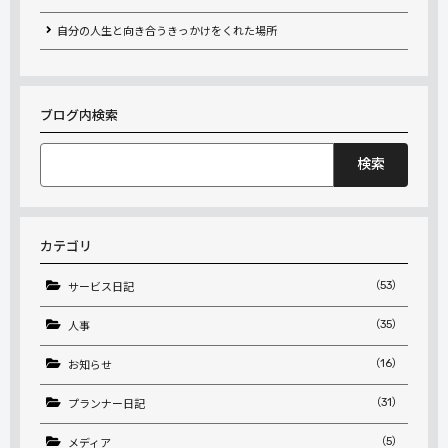
自分の人生と向き合うきっかけをくれた場所
ブログ内検索
検
索:
カテゴリ
（53）
サービス日記
（35）
人事
（16）
お知らせ
（31）
プランナー日記
（5）
メディア