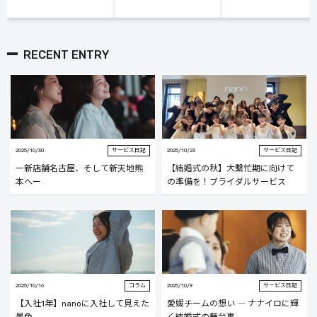
RECENT ENTRY
2025/10/30
サービス日記
2025/10/23
サービス日記
ー新店舗名古屋、そして新天地熊
【結婚式の秋】大繫忙期に向けて
本へー
の準備を！ブライダルサービス
2025/10/16
コラム
2025/10/9
サービス日記
【入社1年】nanoに入社して見えた
愛媛チームの想い ― ナナイロに輝