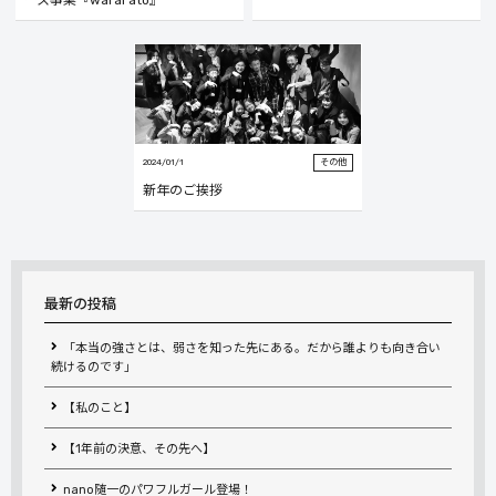
ース事業『warai ato』
2024/01/1
その他
新年のご挨拶
最新の投稿
「本当の強さとは、弱さを知った先にある。だから誰よりも向き合い
続けるのです」
【私のこと】
【1年前の決意、その先へ】
nano随一のパワフルガール登場！