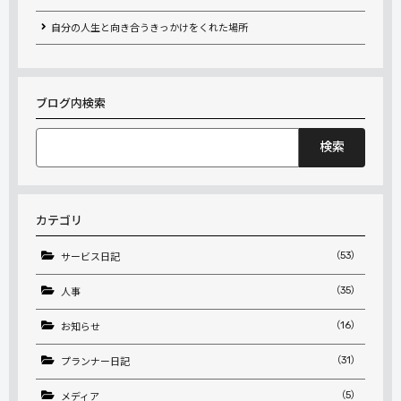
自分の人生と向き合うきっかけをくれた場所
ブログ内検索
検
索:
カテゴリ
（53）
サービス日記
（35）
人事
（16）
お知らせ
（31）
プランナー日記
（5）
メディア