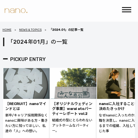
HOME
NEWS & TOPICS
「2024.01」の記事一覧
「2024年01月」の一覧
PICKUP ENTRY
【RECRUIT】nanoマイ
【オリジナルウェディン
nanoに入社することを
ンドとは
グ事業】warai atoパー
決めたきっかけ
ティーレポート vol.2
新卒/キャリア採用関係なく
なぜnanoに入ったのか
結婚式の型にとらわれない
nanoに興味がある方・働き
職を決意し、nanoに入
アットホームなパーティ
たい方に知ってほしい、私
るまでの経緯、入社して
ー。
達の「人」への想い。
じた事