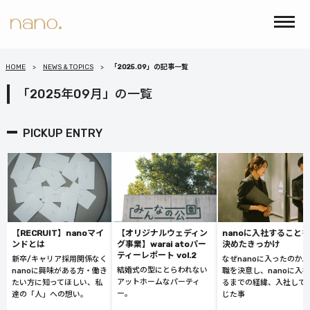
HOME
NEWS & TOPICS
「2025.09」の記事一覧
「2025年09月」の一覧
PICKUP ENTRY
【RECRUIT】nanoマイ
【オリジナルウェディン
nanoに入社することを
ンドとは
グ事業】warai atoパー
決めたきっかけ
ティーレポート vol.2
新卒/キャリア採用関係なく
なぜnanoに入ったのか
結婚式の型にとらわれない
nanoに興味がある方・働き
職を決意し、nanoに入
アットホームなパーティ
たい方に知ってほしい、私
るまでの経緯、入社して
ー。
達の「人」への想い。
じた事