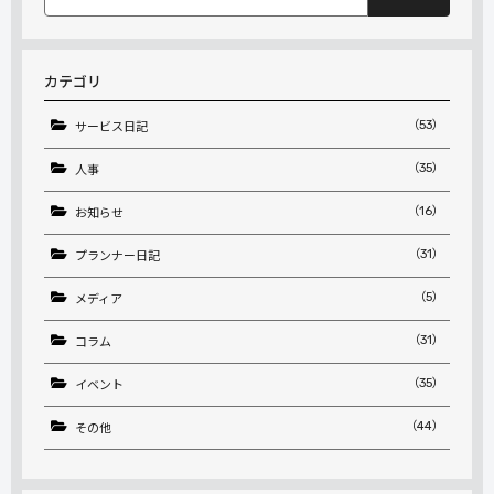
索:
カテゴリ
（53）
サービス日記
（35）
人事
（16）
お知らせ
（31）
プランナー日記
（5）
メディア
（31）
コラム
（35）
イベント
（44）
その他