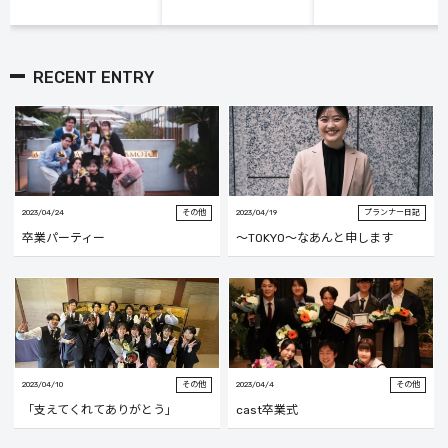
RECENT ENTRY
2023/04/24
その他
2023/04/19
プランナー日記
卒業パーティー
～TOKYO～なあんと申します
2023/04/10
その他
2023/04/4
その他
「支えてくれてありがとう」
cast卒業式