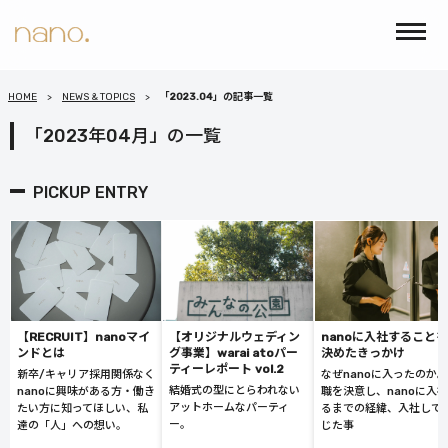
HOME
NEWS & TOPICS
「2023.04」の記事一覧
「2023年04月」の一覧
PICKUP ENTRY
【RECRUIT】nanoマイ
【オリジナルウェディン
nanoに入社することを
ンドとは
グ事業】warai atoパー
決めたきっかけ
ティーレポート vol.2
新卒/キャリア採用関係なく
なぜnanoに入ったのか
結婚式の型にとらわれない
nanoに興味がある方・働き
職を決意し、nanoに入
アットホームなパーティ
たい方に知ってほしい、私
るまでの経緯、入社して
ー。
達の「人」への想い。
じた事