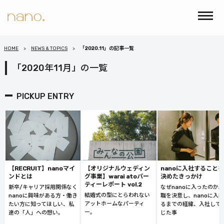
HOME
NEWS & TOPICS
「2020.11」の記事一覧
「2020年11月」の一覧
PICKUP ENTRY
【RECRUIT】nanoマイ
【オリジナルウェディン
nanoに入社することを
ンドとは
グ事業】warai atoパー
決めたきっかけ
ティーレポート vol.2
新卒/キャリア採用関係なく
なぜnanoに入ったのか
結婚式の型にとらわれない
nanoに興味がある方・働き
職を決意し、nanoに入
アットホームなパーティ
たい方に知ってほしい、私
るまでの経緯、入社して
ー。
達の「人」への想い。
じた事