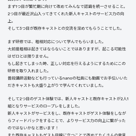
まず1つ目が繁忙期に向けて改めてみんなで認識を統一させること。
2つ目が最近沢山入ってきてくれた新人キャストのサービス力の向
上。
そして3つ目が既存キャストとの交流を深めてもらうことでした。
まず研修では、粗相対応について学んでもらいました。
大前提粗相は起きてはならないことではありますが、起こる可能性
はゼロとは限りません。
もし起きてしまった時、正しい対応を行えるようにするためにこの
研修を取り入れました。
普段講師活動なども行っているnanoの社員にも動画でお手伝いいた
だきキャストも大盛り上がりで学んでくれていました。
そして2つ目のゲスト体験では、新人キャストと既存キャストが2人1
組となりサービスのロープレをしました。
新人キャストがサービスをし、既存キャストがゲスト体験をしなが
らフィードバックをすることで、よりサービス力の向上に繋がった
のではないかなと思います！
また既存キャストもゲスト目線に立つことで改めてたくさんの発見