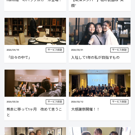
nano随一のパワフルガール登場！
【NEWメンバー】私の武器は“笑
顔”
2026/04/15
サービス日記
2026/03/31
サービス日記
「日々の中で」
入社して1年の私が目指すもの
2026/03/26
サービス日記
2026/02/12
サービス日記
熊本に移って1ヶ月 改めて思うこ
大感謝祭開催！！
と