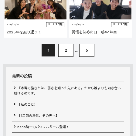
2026/01/20
サービス日記
2025/12/15
サービス日記
2025年を振り返って
覚悟を決めた日 新卒1年目
…
1
2
6
最新の投稿
「本当の強さとは、弱さを知った先にある。だから誰よりも向き合い
続けるのです」
【私のこと】
【1年前の決意、その先へ】
nano随一のパワフルガール登場！