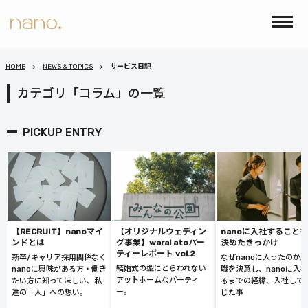
HOME
NEWS & TOPICS
サービス日記
カテゴリ「コラム」の一覧
PICKUP ENTRY
【RECRUIT】nanoマイ
【オリジナルウェディン
nanoに入社することを
ンドとは
グ事業】warai atoパー
決めたきっかけ
ティーレポート vol.2
新卒/キャリア採用関係なく
なぜnanoに入ったのか
結婚式の型にとらわれない
nanoに興味がある方・働き
職を決意し、nanoに入
アットホームなパーティ
たい方に知ってほしい、私
るまでの経緯、入社して
ー。
達の「人」への想い。
じた事