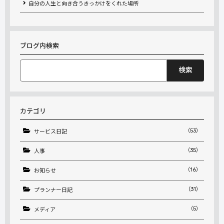
自分の人生と向き合うきっかけをくれた場所
ブログ内検索
検
索:
カテゴリ
（53）
サービス日記
（35）
人事
（16）
お知らせ
（31）
プランナー日記
（5）
メディア