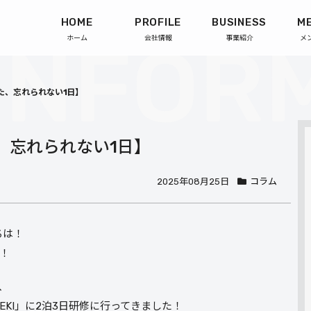
HOME
PROFILE
BUSINESS
M
ホーム
会社情報
事業紹介
メ
た、忘れられない1日】
、忘れられない1日】
2025年08月25日
コラム
ちは！
！
、
 UEKI」に2泊3日研修に行ってきました！