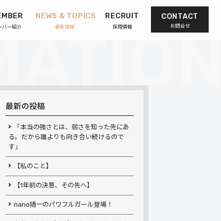
EMBER
NEWS & TOPICS
RECRUIT
CONTACT
お問合せ
ンバー紹介
最新情報
採用情報
最新の投稿
「本当の強さとは、弱さを知った先にあ
る。だから誰よりも向き合い続けるので
す」
【私のこと】
【1年前の決意、その先へ】
nano随一のパワフルガール登場！