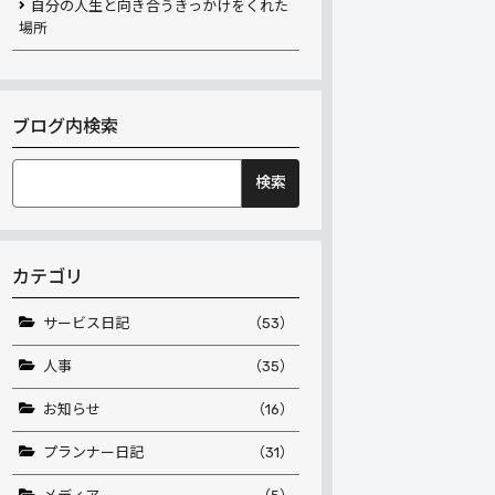
自分の人生と向き合うきっかけをくれた
場所
ブログ内検索
検
索:
カテゴリ
サービス日記
（53）
人事
（35）
お知らせ
（16）
プランナー日記
（31）