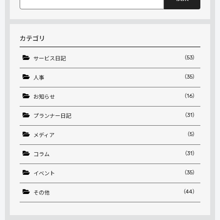
索:
カテゴリ
（53）
サービス日記
（35）
人事
（16）
お知らせ
（31）
プランナー日記
（5）
メディア
（31）
コラム
（35）
イベント
（44）
その他