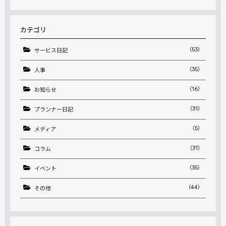
索:
カテゴリ
（53）
サービス日記
（35）
人事
（16）
お知らせ
（31）
プランナー日記
（5）
メディア
（31）
コラム
（35）
イベント
（44）
その他