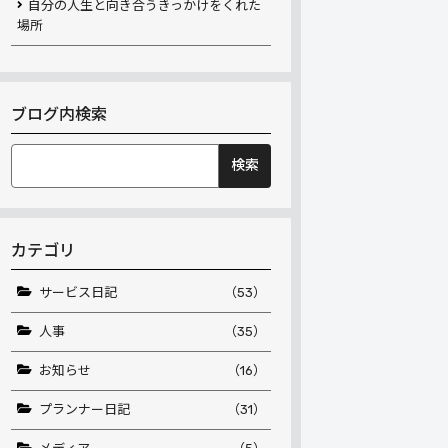
自分の人生と向き合うきっかけをくれた
場所
ブログ内検索
検
索:
カテゴリ
サービス日記
（53）
人事
（35）
お知らせ
（16）
プランナー日記
（31）