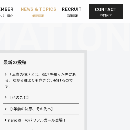
EMBER
NEWS & TOPICS
RECRUIT
CONTACT
お問合せ
ンバー紹介
最新情報
採用情報
最新の投稿
「本当の強さとは、弱さを知った先にあ
る。だから誰よりも向き合い続けるので
す」
【私のこと】
【1年前の決意、その先へ】
nano随一のパワフルガール登場！