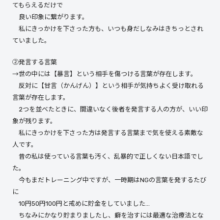
てもらえるだけで
良い印象に繋がります。
私にきっかけを下さった方も、いつも身だしなみはきちっとされ
ていました。
②発言する言葉
→世の中には【暴言】という相手を傷つける言葉が存在します。
反対に【甘言（かんげん）】という相手が気持ちよく受け取れる
言葉が存在します。
2つを並べたときに、間違いなく後者を発言する人の方が、いい印
象が残ります。
私にきっかけを下さった方は発言する言葉まで気を使える素敵な
人です。
昔の私は使っている言葉も汚く、乱暴的で正しくない日本語でし
た。
今もまだトレーニング中ですが、一時期はNGの言葉を発するたび
に
10円50円100円と戒めに貯金をしていました…
ちなみにかなり貯まりましたし、癖を治すには最適な治療法とな