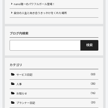
nano随一のパワフルガール登場！
自分の人生と向き合うきっかけをくれた場所
ブログ内検索
検
索:
カテゴリ
（53）
サービス日記
（35）
人事
（16）
お知らせ
（31）
プランナー日記