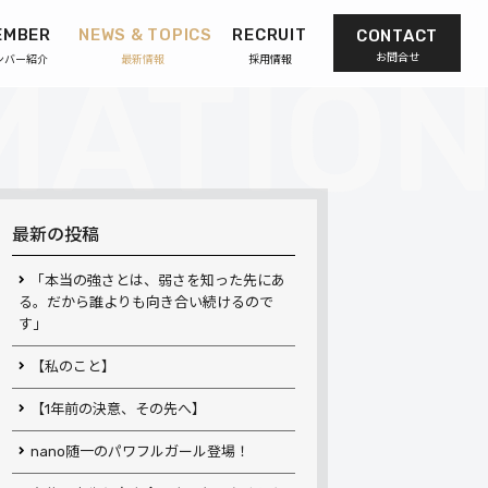
EMBER
NEWS & TOPICS
RECRUIT
CONTACT
お問合せ
ンバー紹介
最新情報
採用情報
最新の投稿
「本当の強さとは、弱さを知った先にあ
る。だから誰よりも向き合い続けるので
す」
【私のこと】
【1年前の決意、その先へ】
nano随一のパワフルガール登場！