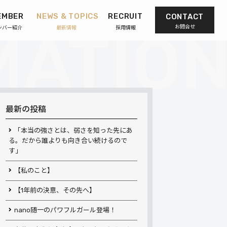
EMBER
NEWS & TOPICS
RECRUIT
CONTACT
お問合せ
ンバー紹介
最新情報
採用情報
最新の投稿
「本当の強さとは、弱さを知った先にあ
る。だから誰よりも向き合い続けるので
す」
【私のこと】
【1年前の決意、その先へ】
nano随一のパワフルガール登場！