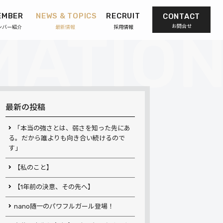
EMBER
NEWS & TOPICS
RECRUIT
CONTACT
お問合せ
ンバー紹介
最新情報
採用情報
最新の投稿
「本当の強さとは、弱さを知った先にあ
る。だから誰よりも向き合い続けるので
す」
【私のこと】
【1年前の決意、その先へ】
nano随一のパワフルガール登場！