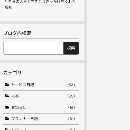
自分の人生と向き合うきっかけをくれた
場所
ブログ内検索
検
索:
カテゴリ
サービス日記
（53）
人事
（35）
お知らせ
（16）
プランナー日記
（31）