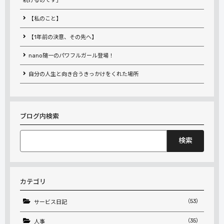
続けるのです」
【私のこと】
【1年前の決意、その先へ】
nano随一のパワフルガール登場！
自分の人生と向き合うきっかけをくれた場所
ブログ内検索
検
索:
カテゴリ
（53）
サービス日記
（35）
人事