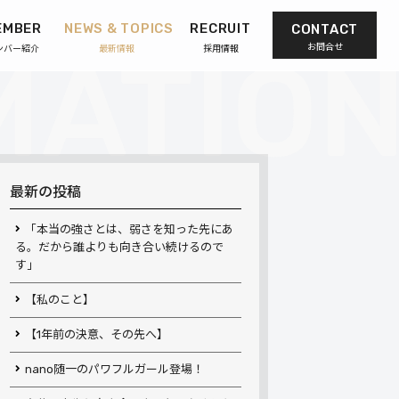
EMBER
NEWS & TOPICS
RECRUIT
CONTACT
お問合せ
ンバー紹介
最新情報
採用情報
最新の投稿
「本当の強さとは、弱さを知った先にあ
る。だから誰よりも向き合い続けるので
す」
【私のこと】
【1年前の決意、その先へ】
nano随一のパワフルガール登場！