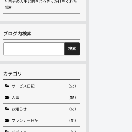
自分の人生と向き合うきっかけをくれた
場所
ブログ内検索
検
索:
カテゴリ
サービス日記
（53）
人事
（35）
お知らせ
（16）
プランナー日記
（31）