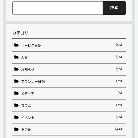
検
索:
カテゴリ
（53）
サービス日記
（35）
人事
（16）
お知らせ
（31）
プランナー日記
（5）
メディア
（31）
コラム
（35）
イベント
（44）
その他