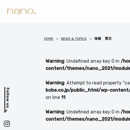
HOME
NEWS & TOPICS
後藤 寛志
Warning
: Undefined array key 0 in
/ho
content/themes/nano_2021/module/
Warning
: Attempt to read property "ca
kobe.co.jp/public_html/wp-content
on line
11
Warning
: Undefined array key 0 in
/ho
content/themes/nano_2021/module/