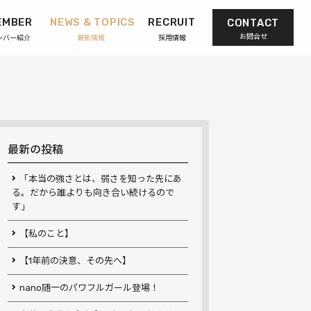
EMBER
NEWS & TOPICS
RECRUIT
CONTACT
お問合せ
ンバー紹介
最新情報
採用情報
最新の投稿
「本当の強さとは、弱さを知った先にあ
る。だから誰よりも向き合い続けるので
す」
【私のこと】
【1年前の決意、その先へ】
nano随一のパワフルガール登場！