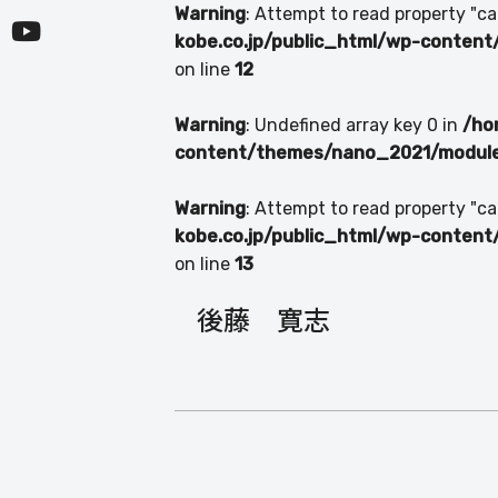
Warning
: Attempt to read property "c
kobe.co.jp/public_html/wp-content
on line
12
Warning
: Undefined array key 0 in
/ho
content/themes/nano_2021/module/
Warning
: Attempt to read property "c
kobe.co.jp/public_html/wp-content
on line
13
後藤 寛志