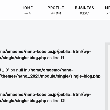
HOME
PROFILE
BUSINESS
M
ホーム
会社情報
事業紹介
メ
me/emoemo/nano-kobe.co.jp/public_html/wp-
single/single-blog.php
on line
11
t_ID" on null in
/home/emoemo/nano-
/themes/nano_2021/module/single/single-blog.php
me/emoemo/nano-kobe.co.jp/public_html/wp-
single/single-blog.php
on line
12