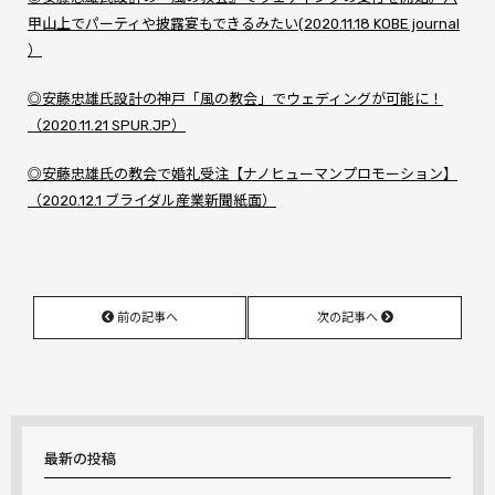
甲山上でパーティや披露宴もできるみたい(
2020.11.18
KOBE journal
）
◎安藤忠雄氏設計の神戸「風の教会」でウェディングが可能に！
（2020.11.21 SPUR.JP）
◎安藤忠雄氏の教会で婚礼受注【ナノヒューマンプロモーション】
（2020.12.1 ブライダル産業新聞紙面）
前の記事へ
次の記事へ
最新の投稿