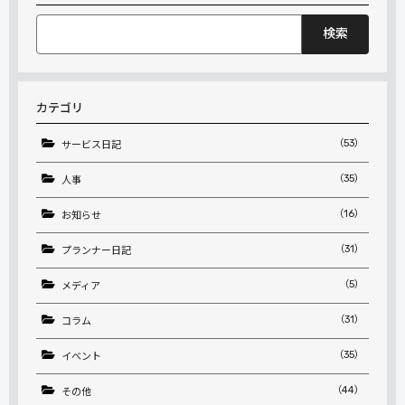
検
索:
カテゴリ
（53）
サービス日記
（35）
人事
（16）
お知らせ
（31）
プランナー日記
（5）
メディア
（31）
コラム
（35）
イベント
（44）
その他