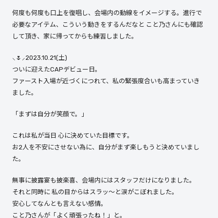
何度も何度も口上を復唱し、会場内の動線をイメージする。進行で
必要なアイテム、こういう動きをするんだなと こと乃さんにも確認
して頂き、家に帰ってからも練習しました。
⸜🌷⸝2023.10.21(土)
ついに迎えたCAPデビュー日。
ファースト入場が近づくにつれて、私の緊張度合いも高まっていき
ました。
「まずは自分が笑顔で。」
これは私が当日 心に決めていた目標です。
お2人を不安にさせない為に、自分がまず楽しもうと決めていまし
た。
無事に披露宴も披楽喜、会場内にはスタッフだけになりました。
それと同時に 私の目からはスラッ〜と涙がこぼれました。
安心してなんとも言えない感情。
こと乃さんが「よく頑張ったね！」と。