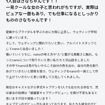
1人目はさなちゃんです！！
一見クールな女の子と思われがちですが、実際は
ピュアな一面もあり、でも仕事になるとしっかり
もののさなちゃんです！
愛媛からブライダルを学ぶために大阪に上京し、ウェディング学校
に通っています。
そして、ウェディングに関わりたいと思い、アルバイトスタッフと
してnanoと出会いました！
働いていくうちに、nanoの考え方や”人”と繋がる素敵さに触れ、も
っとnanoについて知りたいと思い私たちと沢山話をしました
その中でnanoは色がないからこそ自分の色を出せ、自分の色を創り
あげていきたいと感銘を受け、ウェディングをnanoの一員として作
り上げていきたいと思い決意して入社してくれました。
現在はキャストながら挙式キャプテンを1人でも任せれる存在で、次
は彼女の目標は「披露宴キャプテンデビュー」を掲げ不安もあると
思いますが日々頑張っています！
キャプテンのデビュー日も決まっております、私たちも彼女のデビ