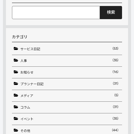
検
索:
カテゴリ
（53）
サービス日記
（35）
人事
（16）
お知らせ
（31）
プランナー日記
（5）
メディア
（31）
コラム
（35）
イベント
（44）
その他